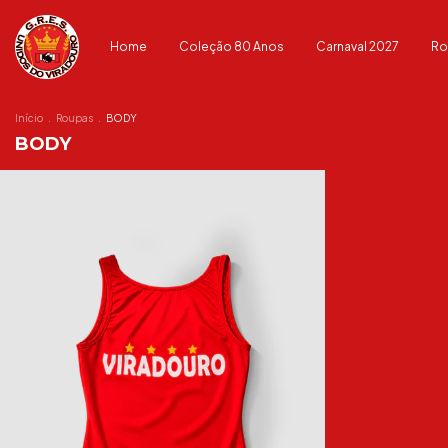
Home
Coleção 80 Anos
Carnaval 2027
Ro
Início
.
Roupas
.
BODY
BODY