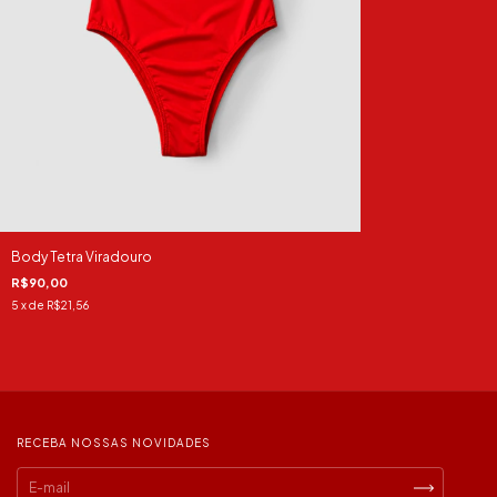
Body Tetra Viradouro
R$90,00
5
x de
R$21,56
RECEBA NOSSAS NOVIDADES