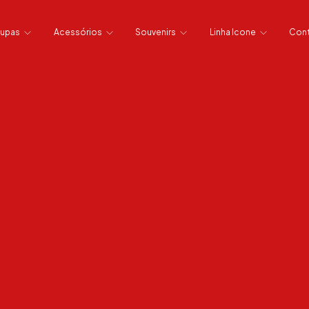
upas
Acessórios
Souvenirs
Linha Icone
Con